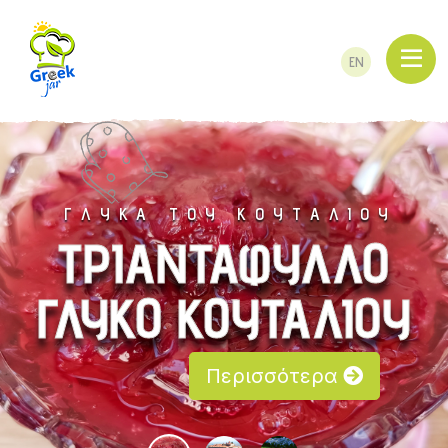
EN
Γ
Λ
Υ
Κ
Α
Τ
Ο
Υ
Κ
Ο
Υ
Τ
Α
Λ
Ι
Ο
Υ
ΤΡΙΑΝΤΆΦΥΛΛΟ
ΓΛΥΚΌ ΚΟΥΤΑΛΙΟΎ
Περισσότερα