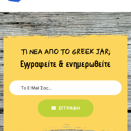
Εκεί που η ιστορία συναντά την ομορφιά
Ένας κρυμμένος θησαυρός
Ένας ορεινός παράδεισος
ΤΙ ΝΕΑ ΑΠΟ ΤΟ GREEK JAR;
Εγγραφείτε & ενημερωθείτε
ΕΓΓΡΑΦΗ