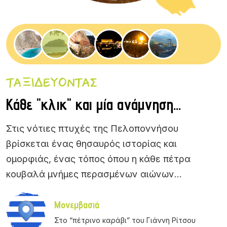
ΤΑΞΙΔΕΥΟΝΤΑΣ
Κάθε "κλικ" και μία ανάμνηση...
Στις νότιες πτυχές της Πελοποννήσου
βρίσκεται ένας θησαυρός ιστορίας και
ομορφιάς, ένας τόπος όπου η κάθε πέτρα
κουβαλά μνήμες περασμένων αιώνων...
Λευκάδα
Μονεμβασιά
Καλάβρυτα
Ελλάδα
Χίος
Ζαγοροχώρια
Ένα γαλαζοπράσινο όνειρο
Στο “πέτρινο καράβι” του Γιάννη Ρίτσου
Ένα ορεινό καταφύγιο γεμάτο ιστορία